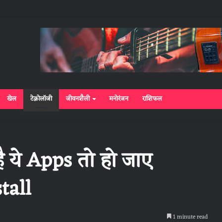
खेल
टेक्नोलॉजी
जीवनशैली
मनोरंजन
राशिफल
ै ये Apps तो हो जाए
tall
1 minute read