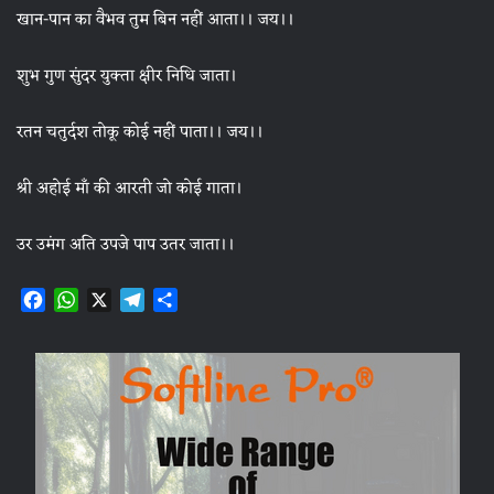
खान-पान का वैभव तुम बिन नहीं आता।। जय।।
शुभ गुण सुंदर युक्ता क्षीर निधि जाता।
रतन चतुर्दश तोकू कोई नहीं पाता।। जय।।
श्री अहोई माँ की आरती जो कोई गाता।
उर उमंग अति उपजे पाप उतर जाता।।
F
W
X
T
S
a
h
e
h
c
a
l
a
e
t
e
r
b
s
g
e
o
A
r
o
p
a
k
p
m