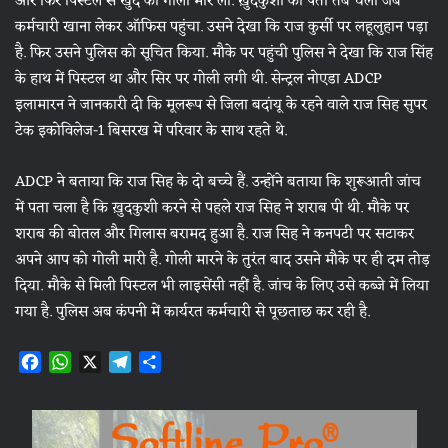
और फिर पिस्टल से खुद को गोली मार ली. ख़ुदकुशी का पता तब चला जब
कर्मचारी खाना लेकर ऑफिस पहुंचा. उसने देखा कि राज कुर्सी पर लहूलुहान पड़ा
है. फिर उसने पुलिस को सूचित किया. मौके पर पहुंची पुलिस ने देखा कि राज सिंह
के हाथ में पिस्टल था और सिर पर गोली लगी थी. सेन्ट्रल नोएडा ADCP
इलामारन ने जानकारी दी कि मूलरूप से जिला बदांयू के रहने वाले राज सिह सुपर
टेक इकोविलेज-1 बिसरख में परिवार के साथ रहते थे.
ADCP ने बताया कि राज सिह के दो बच्चे हैं. उन्होंने बताया कि शुरूआती जांच
में पता चला है कि ख़ुदकुशी करने से पहले राज सिह ने शराब पी थी. मौके पर
शराब की बोतल और गिलास बरामद हुआ है. राज सिह ने कनपटी पर सटाकर
अपने आप को गोली मारी है. गोली मारने के तुरंत बाद उसने मौके पर ही दम तोड़
दिया. मौके से मिली पिस्टल भी लाइसेंसी नहीं है. जांच के लिए उसे कब्जे में लिया
गया है. पुलिस अब कंपनी में कार्यरत कर्मचारी से पूछताछ कर रही है.
F
W
X
T
S
a
h
e
h
c
a
l
a
e
t
e
r