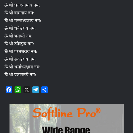
ऊँ श्री घनश्यामाय नम:
ऊँ श्री वामनाय नम:
ऊँ श्री गरुडध्वजाय नम:
ऊँ श्री धनेश्वराय नम:
ऊँ श्री भगवते नम:
ऊँ श्री उपेन्द्राय नम:
ऊँ श्री परमेश्वराय नम:
ऊँ श्री सर्वेश्वराय नम:
ऊँ श्री धर्माध्यक्षाय नम:
ऊँ श्री प्रजापतये नम:
F
W
X
T
S
a
h
e
h
c
a
l
a
e
t
e
r
b
s
g
e
o
A
r
o
p
a