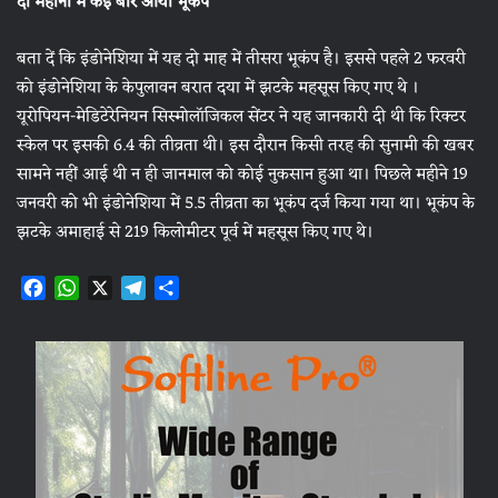
दो महीनों में कई बार आया भूकंप
बता दें कि इंडोनेशिया में यह दो माह में तीसरा भूकंप है। इससे पहले 2 फरवरी
को इंडोनेशिया के केपुलावन बरात दया में झटके महसूस किए गए थे ।
यूरोपियन-मेडिटेरेनियन सिस्मोलॉजिकल सेंटर ने यह जानकारी दी थी कि रिक्टर
स्केल पर इसकी 6.4 की तीव्रता थी। इस दौरान किसी तरह की सुनामी की खबर
सामने नहीं आई थी न ही जानमाल को कोई नुकसान हुआ था। पिछले महीने 19
जनवरी को भी इंडोनेशिया में 5.5 तीव्रता का भूकंप दर्ज किया गया था। भूकंप के
झटके अमाहाई से 219 किलोमीटर पूर्व में महसूस किए गए थे।
F
W
X
T
S
a
h
e
h
c
a
l
a
e
t
e
r
b
s
g
e
o
A
r
o
p
a
k
p
m