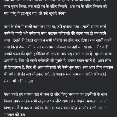
नंदी को भेजा और वे गणेशजी को लेकर आए। गणेशजी का आदर-सम्मान के
साथ पूजन किया, तब कहीं रथ के पहिए निकले। अब रथ के पहिए निकल को
गए, परंतु वे टूट-फूट गए, तो उन्हें सुधारे कौन?
पास के खेत में खाती काम कर रहा था, उसे बुलाया गया। खाती अपना कार्य
करने के पहले ‘श्री गणेशाय नम:’ कहकर गणेशजी की वंदना मन ही मन करने
लगा। देखते ही देखते खाती ने सभी पहियों को ठीक कर दिया। तब खाती कहने
लगा कि हे देवताओं! आपने सर्वप्रथम गणेशजी को नहीं मनाया होगा और न ही
उनकी पूजन की होगी इसीलिए तो आपके साथ यह संकट आया है। हम तो मूरख
अज्ञानी हैं, फिर भी पहले गणेशजी को पूजते हैं, उनका ध्यान करते हैं। आप लोग
तो देवतागण हैं, फिर भी आप गणेशजी को कैसे भूल गए? अब आप लोग भगवान
श्री गणेशजी की जय बोलकर जाएं, तो आपके सब काम बन जाएंगे और कोई
संकट भी नहीं आएगा।
ऐसा कहते हुए बारात वहां से चल दी और विष्णु भगवान का लक्ष्मीजी के साथ
विवाह संपन्न कराके सभी सकुशल घर लौट आए। हे गणेशजी महाराज! आपने
विष्णु को जैसो कारज सारियो, ऐसो कारज सबको सिद्ध करजो। बोलो गजानन
भगवान की जय।