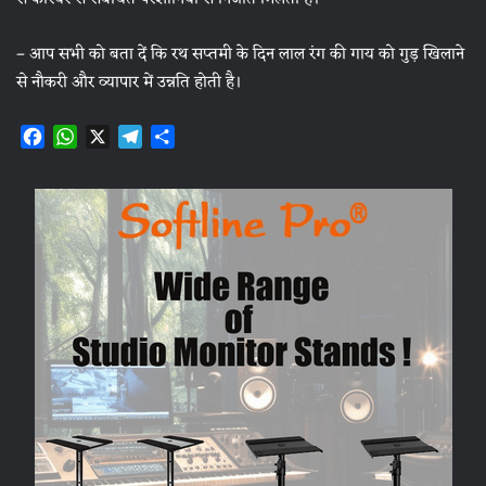
– आप सभी को बता दें कि रथ सप्तमी के दिन लाल रंग की गाय को गुड़ खिलाने
से नौकरी और व्यापार में उन्नति होती है।
F
W
X
T
S
a
h
e
h
c
a
l
a
e
t
e
r
b
s
g
e
o
A
r
o
p
a
k
p
m