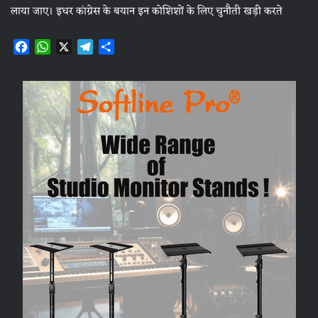
लाया जाए। इधर कांग्रेस के बयान इन कोशिशों के लिए चुनौती खड़ी करते
F
W
X
T
S
a
h
e
h
c
a
l
a
e
t
e
r
b
s
g
e
o
A
r
o
p
a
k
p
m