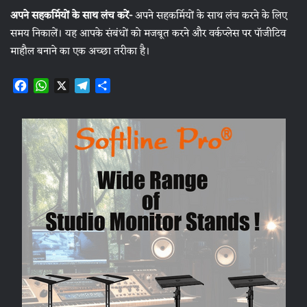
अपने सहकर्मियों के साथ लंच करें-
अपने सहकर्मियों के साथ लंच करने के लिए
समय निकालें। यह आपके संबंधों को मजबूत करने और वर्कप्लेस पर पॉजीटिव
माहौल बनाने का एक अच्छा तरीका है।
F
W
X
T
S
a
h
e
h
c
a
l
a
e
t
e
r
b
s
g
e
o
A
r
o
p
a
k
p
m