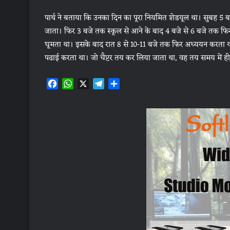
पार्थ ने बताया कि उनका दिन का पूरा नियमित शेडयूल था। सुबह 5
जाता। फिर 3 बजे तक स्कूल से आने के बाद 4 बजे से 6 बजे तक फ
घूमता था। इसके बाद रात 8 से 10-11 बजे तक फिर अध्ययन करता था।
पढाई करता था। जो चैप्टर तय कर लिया जाता था, वह तय समय में ह
F
W
X
T
S
a
h
e
h
c
a
l
a
e
t
e
r
b
s
g
e
o
A
r
o
p
a
k
p
m