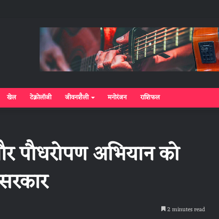
खेल
टेक्नोलॉजी
जीवनशैली
मनोरंजन
राशिफल
और पौधरोपण अभियान को
 सरकार
2 minutes read