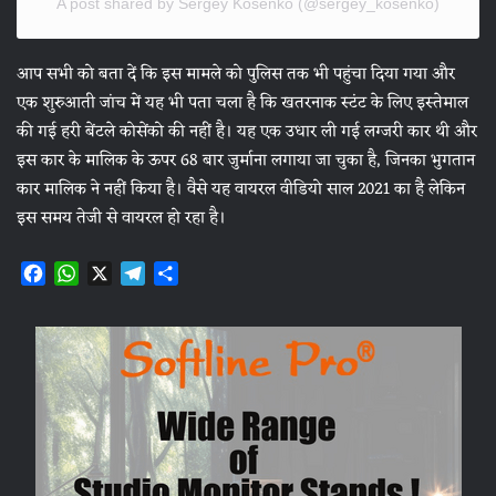
A post shared by Sergey Kosenko (@sergey_kosenko)
आप सभी को बता दें कि इस मामले को पुलिस तक भी पहुंचा दिया गया और
एक शुरुआती जांच में यह भी पता चला है कि खतरनाक स्टंट के लिए इस्तेमाल
की गई हरी बेंटले कोसेंको की नहीं है। यह एक उधार ली गई लग्जरी कार थी और
इस कार के मालिक के ऊपर 68 बार जुर्माना लगाया जा चुका है, जिनका भुगतान
कार मालिक ने नहीं किया है। वैसे यह वायरल वीडियो साल 2021 का है लेकिन
इस समय तेजी से वायरल हो रहा है।
F
W
X
T
S
a
h
e
h
c
a
l
a
e
t
e
r
b
s
g
e
o
A
r
o
p
a
k
p
m