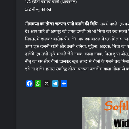
1/2 छोटा चम्मच चीनी (ऑप्शनल)
1/2 नीम्बू का रस
गोलगप्पा का तीखा चटपटा पानी बनाने की विधि-
सबसे पहले एक कटोर
दें। आप चाहे तो अमचूर की जगह इमली को भी भिगो कर रख सकते ह
मिक्सर में डालकर बारीक पीस लें। अब एक बाउल में एक गिलास ठंडा
ऊपर एक छलनी रखेंगे और उसमें धनिया, पुदीना, अदरक, मिर्चा का प
डालेंगे एवं सभी सूखे मसाले जैसे नमक, काला नमक, पिसा हुआ जीर
नींबू का रस और चीनी डालकर खूब अच्छे से चीनी के गलने तक मिला 
इसे ना डाले। हमारा स्वादिष्ट तीखा चटपटा जलजीरा वाला गोलगप्पे का
F
W
X
T
S
a
h
e
h
c
a
l
a
e
t
e
r
b
s
g
e
o
A
r
o
p
a
k
p
m