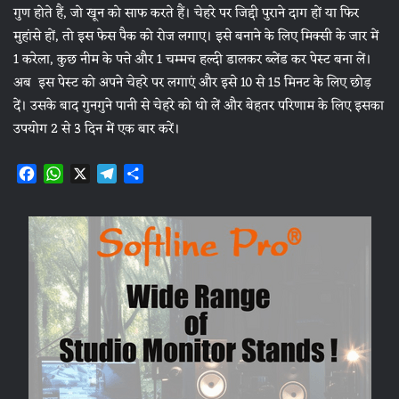
गुण होते हैं, जो खून को साफ करते हैं। चेहरे पर जिद्दी पुराने दाग हों या फिर
मुहांसे हों, तो इस फेस पैक को रोज लगाए। इसे बनाने के लिए मिक्सी के जार में
1 करेला, कुछ नीम के पत्ते और 1 चम्मच हल्दी डालकर ब्लेंड कर पेस्ट बना लें।
अब इस पेस्ट को अपने चेहरे पर लगाएं और इसे 10 से 15 मिनट के लिए छोड़
दें। उसके बाद गुनगुने पानी से चेहरे को धो लें और बेहतर परिणाम के लिए इसका
उपयोग 2 से 3 दिन में एक बार करें।
F
W
X
T
S
a
h
e
h
c
a
l
a
e
t
e
r
b
s
g
e
o
A
r
o
p
a
k
p
m