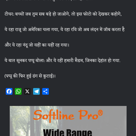
टीचर: बच्चों जब तुम सब बड़े हो जाओगे, तो इस फोटो को देखकर कहोगे,
ये रहा राजू जो अमेरिका चला गया, ये रहा रवि जो अब लंदन में जॉब करता है
और ये रहा नंदू जो यहीं का यहीं रह गया।
ये बात सुनकर पप्पू बोला: और ये रहीं हमारी मैडम, जिनका देहांत हो गया.
(पप्पू की फिर हुई ढंग से कुटाई)।
F
W
X
T
S
a
h
e
h
c
a
l
a
e
t
e
r
b
s
g
e
o
A
r
o
p
a