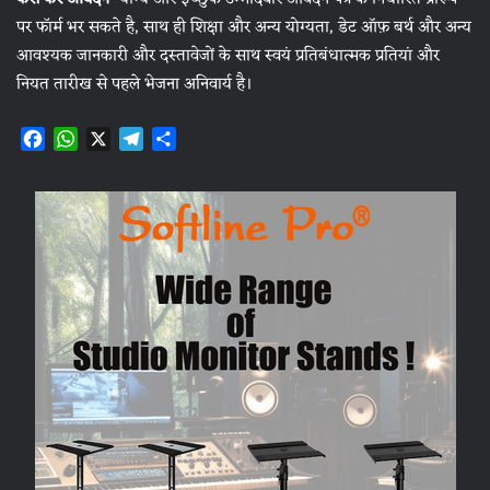
पर फॉर्म भर सकते है, साथ ही शिक्षा और अन्य योग्यता, डेट ऑफ़ बर्थ और अन्य
आवश्यक जानकारी और दस्तावेजों के साथ स्वयं प्रतिबंधात्मक प्रतियां और
नियत तारीख से पहले भेजना अनिवार्य है।
F
W
X
T
S
a
h
e
h
c
a
l
a
e
t
e
r
b
s
g
e
o
A
r
o
p
a
k
p
m