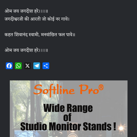
ओम जय जगदीश हरे।।।॥
जगदीश्वरजी की आरती जो कोई नर गावे।
कहत शिवानंद स्वामी, मनवांछित फल पावे॥
ओम जय जगदीश हरे।।।॥
F
W
X
T
S
a
h
e
h
c
a
l
a
e
t
e
r
b
s
g
e
o
A
r
o
p
a
k
p
m