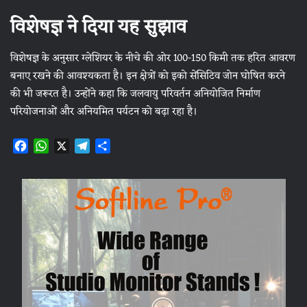
विशेषज्ञ ने दिया यह सुझाव
विशेषज्ञ के अनुसार ग्लेशियर के नीचे की ओर 100-150 किमी तक हरित आवरण
बनाए रखने की आवश्यकता है। इन क्षेत्रों को इको सेंसिटिव जोन घोषित करने
की भी जरूरत है। उन्होंने कहा कि जलवायु परिवर्तन अनियोजित निर्माण
परियोजनाओं और अनियमित पर्यटन को बढ़ा रहा है।
F
W
X
T
S
a
h
e
h
c
a
l
a
e
t
e
r
b
s
g
e
o
A
r
o
p
a
k
p
m