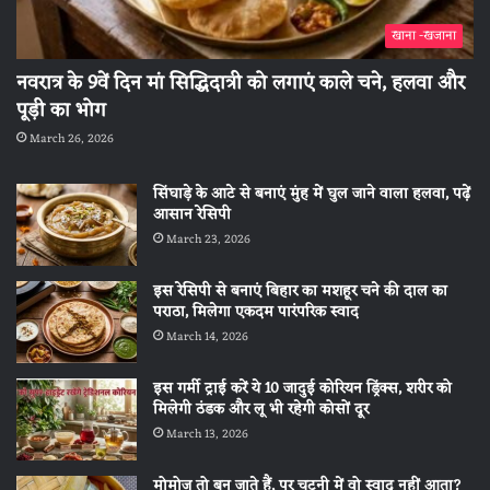
खाना -खजाना
नवरात्र के 9वें दिन मां सिद्धिदात्री को लगाएं काले चने, हलवा और
पूड़ी का भोग
March 26, 2026
सिंघाड़े के आटे से बनाएं मुंह में घुल जाने वाला हलवा, पढ़ें
आसान रेसिपी
March 23, 2026
इस रेसिपी से बनाएं बिहार का मशहूर चने की दाल का
पराठा, मिलेगा एकदम पारंपरिक स्वाद
March 14, 2026
इस गर्मी ट्राई करें ये 10 जादुई कोरियन ड्रिंक्स, शरीर को
मिलेगी ठंडक और लू भी रहेगी कोसों दूर
March 13, 2026
मोमोज तो बन जाते हैं, पर चटनी में वो स्वाद नहीं आता?