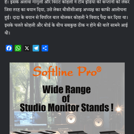
है। इसके अलावा गांगुली और विराट कोहली ने टीम इंडिया की कप्तानी को लेकर
जिस तरह का बयान दिया, उसे लेकर बीसीसीआइ अध्यक्ष का काफी आलोचना
हुई। दादा के बयान से विपरित बात बोलकर कोहली ने विवाद पैदा कर दिया था।
इसके चलते कोहली और बोर्ड के बीच सबकुछ ठीक न होने की बातें सामने आई
थी।
F
W
X
T
S
a
h
e
h
c
a
l
a
e
t
e
r
b
s
g
e
o
A
r
o
p
a
k
p
m