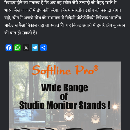
रिवाइव होने का मतलब है कि अब वह स्टील जैसे उत्पादों को बेहद सस्ते में
भारत जैसे बाजारों में डंप नहीं करेगा, जिससे भारतीय उद्योग को फायदा होगा।
वहीं, चीन में अच्छी ग्रोथ की संभावना में विदेशी पोर्टफोलियो निवेशक भारतीय
मार्केट से पैसा निकाल वहां जा सकते हैं। यह निकट अवधि में हमारे लिए नुकसान
की बात हो सकती है।
F
W
X
T
S
a
h
e
h
c
a
l
a
e
t
e
r
b
s
g
e
o
A
r
o
p
a
k
p
m