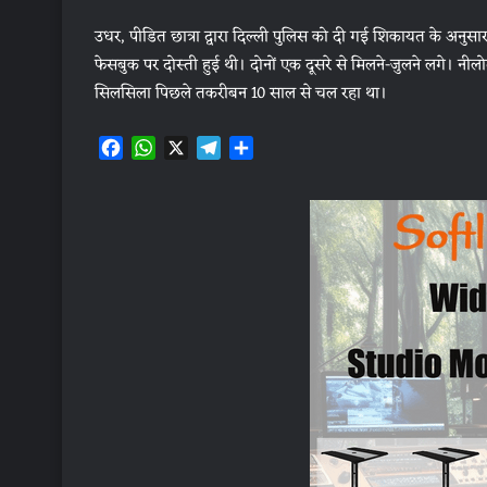
उधर, पीडित छात्रा द्वारा दिल्ली पुलिस को दी गई शिकायत के अनुसा
फेसबुक पर दोस्ती हुई थी। दोनों एक दूसरे से मिलने-जुलने लगे। नी
सिलसिला पिछले तकरीबन 10 साल से चल रहा था।
F
W
X
T
S
a
h
e
h
c
a
l
a
e
t
e
r
b
s
g
e
o
A
r
o
p
a
k
p
m