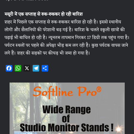
मसूरी में एक सप्ताह से रुक-रुककर हो रही बारिश
शहर में पिछले एक सप्ताह से रुक-रुककर बारिश हो रही है। इससे स्थानीय
लोगों और सैलानियों की परेशानी बढ़ गई है। बारिश के चलते स्कूली छात्रों की
पढ़ाई भी बाधित हो रही है। न्यूनतम तापमान गिरकर 17 डिग्री तक पहुंच गया है।
पर्यटन स्थलों पर पहले की अपेक्षा भीड़ कम लग रही है। कुछ पर्यटक वापस जाने
लगे हैं। शहर की सड़कों पर कीचड़ भी जमा हो गया है।
F
W
X
T
S
a
h
e
h
c
a
l
a
e
t
e
r
b
s
g
e
o
A
r
o
p
a
k
p
m