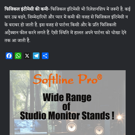
फिजिकल इंटीमेसी की कमी-
फिजिकल इंटिमेसी भी रिलेशनशिप में जरूरी है. कई
बार उम्र बढ़ने, जिम्मेदारियों और प्यार में कमी की वजह से फिजिकल इंटिमेसी न
के बराबर हो जाती है. इस वजह से पार्टनर किसी और के प्रति फिजिकली
अट्रैक्शन फील करने लगते हैं. ऐसी स्थिति में हालत अपने पार्टनर को धोखा देने
तक आ जाती है.
F
W
X
T
S
a
h
e
h
c
a
l
a
e
t
e
r
b
s
g
e
o
A
r
o
p
a
k
p
m