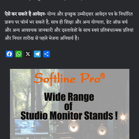
ऐसे कर सकते है आवेदन-
योग्य और इच्छुक उम्मीदवार आवेदन पत्र के निर्धारित
प्रारूप पर फॉर्म भर सकते है, साथ ही शिक्षा और अन्य योग्यता, डेट ऑफ़ बर्थ
और अन्य आवश्यक जानकारी और दस्तावेजों के साथ स्वयं प्रतिबंधात्मक प्रतियां
और नियत तारीख से पहले भेजना अनिवार्य है।
F
W
X
T
S
a
h
e
h
c
a
l
a
e
t
e
r
b
s
g
e
o
A
r
o
p
a
k
p
m