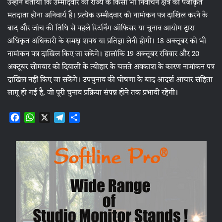
उन्होंने बताया कि उम्मीदवार का राज्य के किसी भी निर्वाचन क्षेत्र का पंजीकृत
मतदाता होना अनिवार्य है। प्रत्येक उम्मीदवार को नामांकन पत्र दाखिल करने के
बाद और जांच की तिथि से पहले रिटर्निंग ऑफिसर या चुनाव आयोग द्वारा
अधिकृत अधिकारी के समक्ष शपथ या प्रतिज्ञा लेनी होगी। 18 अक्तूबर को भी
नामांकन पत्र दाखिल किए जा सकेंगे। हालांकि 19 अक्तूबर रविवार और 20
अक्टूबर सोमवार को दिवाली के त्योहार के चलते अवकाश के कारण नामांकन पत्र
दाखिल नहीं किए जा सकेंगे। उपचुनाव की घोषणा के बाद आदर्श आचार संहिता
लागू हो गई है, जो पूरी चुनाव प्रक्रिया संपन्न होने तक प्रभावी रहेगी।
F
W
X
T
S
a
h
e
h
c
a
l
a
e
t
e
r
b
s
g
e
o
A
r
o
p
a
k
p
m