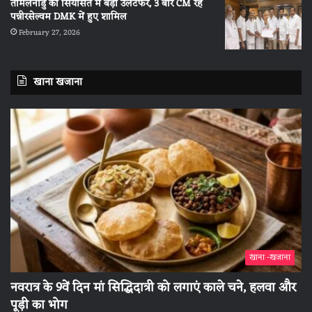
तमिलनाडु की सियासत में बड़ा उलटफेर, 3 बार CM रहे
पन्नीरसेल्वम DMK में हुए शामिल
February 27, 2026
खाना खजाना
खाना -खजाना
नवरात्र के 9वें दिन मां सिद्धिदात्री को लगाएं काले चने, हलवा और
पूड़ी का भोग