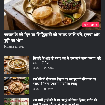
खाना -खजाना
नवरात्र के 9वें दिन मां सिद्धिदात्री को लगाएं काले चने, हलवा और
पूड़ी का भोग
March 26, 2026
सिंघाड़े के आटे से बनाएं मुंह में घुल जाने वाला हलवा, पढ़ें
आसान रेसिपी
March 23, 2026
इस रेसिपी से बनाएं बिहार का मशहूर चने की दाल का
पराठा, मिलेगा एकदम पारंपरिक स्वाद
March 14, 2026
इस गर्मी ट्राई करें ये 10 जादुई कोरियन ड्रिंक्स, शरीर को
मिलेगी ठंडक और लू भी रहेगी कोसों दूर