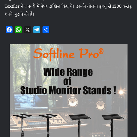
Textiles ने जनवरी में पेपर दाखिल किए थे। उसकी योजना इश्‍यू से 1300 करोड़
रुपये जुटाने की है।
F
W
X
T
S
a
h
e
h
c
a
l
a
e
t
e
r
b
s
g
e
o
A
r
o
p
a
k
p
m