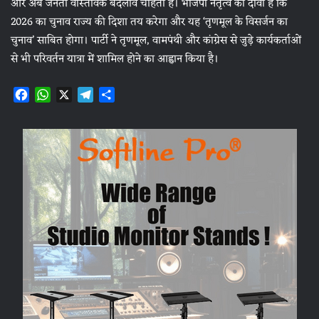
और अब जनता वास्तविक बदलाव चाहती है। भाजपा नेतृत्व का दावा है कि
2026 का चुनाव राज्य की दिशा तय करेगा और यह ‘तृणमूल के विसर्जन का
चुनाव’ साबित होगा। पार्टी ने तृणमूल, वामपंथी और कांग्रेस से जुड़े कार्यकर्ताओं
से भी परिवर्तन यात्रा में शामिल होने का आह्वान किया है।
F
W
X
T
S
a
h
e
h
c
a
l
a
e
t
e
r
b
s
g
e
o
A
r
o
p
a
k
p
m