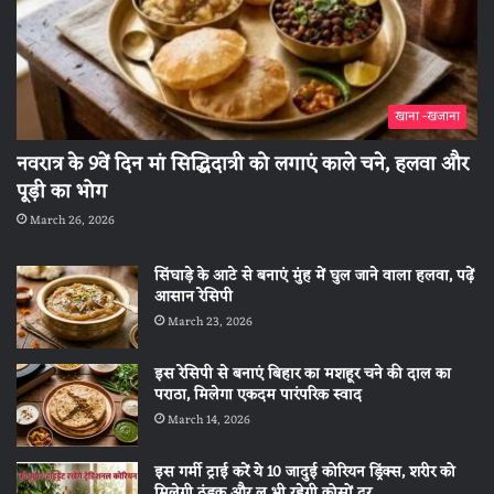
खाना -खजाना
नवरात्र के 9वें दिन मां सिद्धिदात्री को लगाएं काले चने, हलवा और
पूड़ी का भोग
March 26, 2026
सिंघाड़े के आटे से बनाएं मुंह में घुल जाने वाला हलवा, पढ़ें
आसान रेसिपी
March 23, 2026
इस रेसिपी से बनाएं बिहार का मशहूर चने की दाल का
पराठा, मिलेगा एकदम पारंपरिक स्वाद
March 14, 2026
इस गर्मी ट्राई करें ये 10 जादुई कोरियन ड्रिंक्स, शरीर को
मिलेगी ठंडक और लू भी रहेगी कोसों दूर