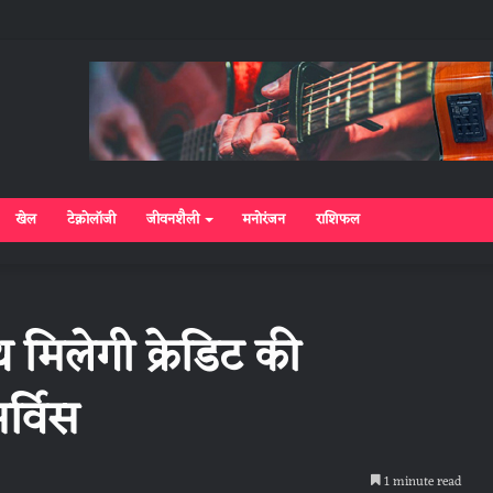
खेल
टेक्नोलॉजी
जीवनशैली
मनोरंजन
राशिफल
थ मिलेगी क्रेडिट की
र्विस
1 minute read