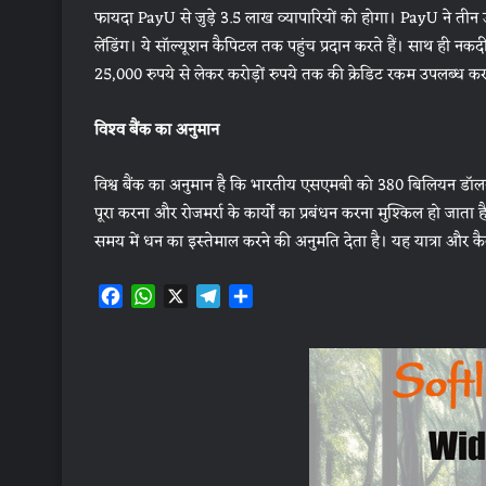
फायदा PayU से जुड़े 3.5 लाख व्यापारियों को होगा। PayU ने तीन उत्पा
लेंडिंग। ये सॉल्‍यूशन कैपिटल तक पहुंच प्रदान करते हैं। साथ ही नक
25,000 रुपये से लेकर करोड़ों रुपये तक की क्रेडिट रकम उपलब्‍ध करात
विश्‍व बैंक का अनुमान
विश्व बैंक का अनुमान है कि भारतीय एसएमबी को 380 बिलियन डॉलर 
पूरा करना और रोजमर्रा के कार्यों का प्रबंधन करना मुश्किल हो जात
समय में धन का इस्‍तेमाल करने की अनुमति देता है। यह यात्रा और कैब 
F
W
X
T
S
a
h
e
h
c
a
l
a
e
t
e
r
b
s
g
e
o
A
r
o
p
a
k
p
m