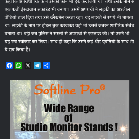
कहा कि अपराधी रितिक ने उसका फ़ोन भी हैक कर लिया था। तथा उसके नाम से
एक फर्जी इंस्टाग्राम अकाउंट भी बनाया। उसमें अपराधी ने लड़की का अश्लील
वीडियो डाल दिया तथा उसे ब्लैकमेल करता रहा। वह लड़की से रूपये भी मांगता
था। लड़की के नाम पर होटल बुक करवाकर वहां भी उससे जबरन शारीरिक संबंध
बनाता था। वही जब पुलिस ने सख्ती से अपराधी से पूछताछ की। तो उसने भी
यह सब स्वीकार कर लिया। साथ ही कहा कि उसने कई और युवतियों के साथ भी
ये सब किया है।
F
W
X
T
S
a
h
e
h
c
a
l
a
e
t
e
r
b
s
g
e
o
A
r
o
p
a
k
p
m