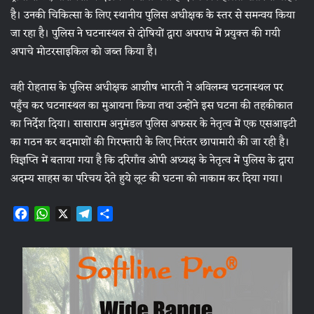
है। उनकी चिकित्सा के लिए स्थानीय पुलिस अधीक्षक के स्तर से समन्वय किया
जा रहा है। पुलिस ने घटनास्थल से दोषियों द्वारा अपराध में प्रयुक्त की गयी
अपाचे मोटरसाइकिल को जब्त किया है।
वही रोहतास के पुलिस अधीक्षक आशीष भारती ने अविलम्ब घटनास्थल पर
पहुँच कर घटनास्थल का मुआयना किया तथा उन्होंने इस घटना की तहकीकात
का निर्देश दिया। सासाराम अनुमंडल पुलिस अफसर के नेतृत्व में एक एसआइटी
का गठन कर बदमाशों की गिरफ्तारी के लिए निरंतर छापामारी की जा रही है।
विज्ञप्ति में बताया गया है कि दरिगाँव ओपी अध्यक्ष के नेतृत्व में पुलिस के द्वारा
अदम्य साहस का परिचय देते हुये लूट की घटना को नाकाम कर दिया गया।
F
W
X
T
S
a
h
e
h
c
a
l
a
e
t
e
r
b
s
g
e
o
A
r
o
p
a