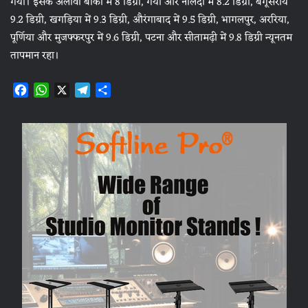
गया। इसके अलावा बांका में 8 डिग्री, गया और नालंदा में 8.2 डिग्री, बेगूसराय
9.2 डिग्री, खगड़िया में 9.3 डिग्री, औरंगाबाद में 9.5 डिग्री, भागलपुर, अररिया,
पूर्णिया और मुजफ्फरपुर में 9.6 डिग्री, पटना और सीतामढ़ी में 9.8 डिग्री न्यूनतम
तापमान रहा।
F
W
X
T
S
a
h
e
h
c
a
l
a
e
t
e
r
b
s
g
e
o
A
r
o
p
a
k
p
m