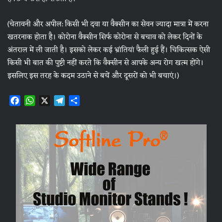
(चेतावनी और अपील: किसी भी दवा या वैक्सीन का सेवन ज्यादा मात्रा में करना
खतरनाक होता है। कोरोना वैक्सीन सिर्फ कोरोना से बचाव को लेकर दिनों के
अंतराल में ली जाती है। इसको लेकर कई भ्रांतियां फैली हुई हैं। चिकित्सक ऐसी
किसी भी बात की पुष्टी नहीं करते कि वैक्सीन से आपके अन्य रोग खत्म होंगे।
इसलिए इस तरह के कदम उठाने से बचें और दूसरों को भी बचाएं।)
F
W
X
T
S
a
h
e
h
c
a
l
a
e
t
e
r
b
s
g
e
o
A
r
o
p
a
k
p
m