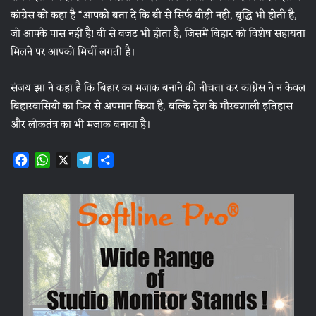
कांग्रेस को कहा है “आपको बता दें कि बी से सिर्फ बीड़ी नहीं, बुद्धि भी होती है,
जो आपके पास नहीं है! बी से बजट भी होता है, जिसमें बिहार को विशेष सहायता
मिलने पर आपको मिर्ची लगती है।
संजय झा ने कहा है कि बिहार का मजाक बनाने की नीचता कर कांग्रेस ने न केवल
बिहारवासियों का फिर से अपमान किया है, बल्कि देश के गौरवशाली इतिहास
और लोकतंत्र का भी मजाक बनाया है।
F
W
X
T
S
a
h
e
h
c
a
l
a
e
t
e
r
b
s
g
e
o
A
r
o
p
a
k
p
m