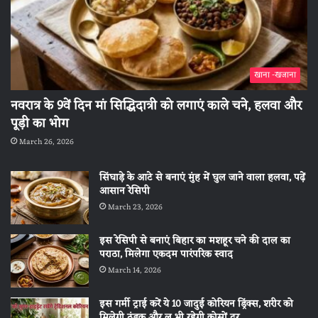
खाना -खजाना
नवरात्र के 9वें दिन मां सिद्धिदात्री को लगाएं काले चने, हलवा और
पूड़ी का भोग
March 26, 2026
सिंघाड़े के आटे से बनाएं मुंह में घुल जाने वाला हलवा, पढ़ें
आसान रेसिपी
March 23, 2026
इस रेसिपी से बनाएं बिहार का मशहूर चने की दाल का
पराठा, मिलेगा एकदम पारंपरिक स्वाद
March 14, 2026
इस गर्मी ट्राई करें ये 10 जादुई कोरियन ड्रिंक्स, शरीर को
मिलेगी ठंडक और लू भी रहेगी कोसों दूर