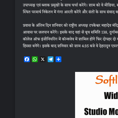
उपाध्यक्ष एवं ब्लाक प्रमुखों के साथ चर्चा करेंगे। शाम को वे मीडि
स्थित परमार्थ निकेतन में गंगा आरती करेंगे और संतों के साथ संवाद कर
प्रवास के अंतिम दिन शनिवार को राष्ट्रीय अध्यक्ष टपकेश्वर महादेव मंद
आवास पर जलपान करेंगे। इसके बाद वहां से बूथ समिति 138, दुर्गाम
कॉलेज ऑफ इंजीनियरिंग में कॉन्क्लेव में शामिल होंगे फिर दोपहर दो
हिस्सा बनेंगे। इसके बाद शनिवार को शाम 4:35 बजे वे देहरादून एयरपो
F
W
X
T
S
a
h
e
h
c
a
l
a
e
t
e
r
b
s
g
e
o
A
r
o
p
a
k
p
m