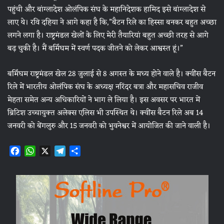
पहुंची और बांग्लादेश ओलंपिक संघ के महानिदेशक हामिद इसे बांग्लादेश से
लाए थे। रवि दहिया ने आगे कहा है कि,”बैटन रिले का हिस्सा बनकर बहुत अच्छा
लगने लगा है। राष्ट्रमंडल खेलों के लिए मेरी तैयारियां बहुत अच्छी तरह से आगे
बढ़ चुकी है। मैं बर्मिंघम में स्वर्ण पदक जीतने को लेकर आश्वस्त हूं।”
बर्मिंघम राष्ट्रमंडल खेल 28 जुलाई से 8 अगस्त के मध्य होने वाले है। क्वींस बैटन
रिले में भारतीय ओलंपिक संघ के अध्यक्ष नरिंदर बत्रा और महासचिव राजीव
मेहता समेत अन्य अधिकारियों ने भाग ले लिया है। इस अवसर पर भारत में
ब्रिटिश उच्चायुक्त अलेक्स एलिस भी उपस्थित थे। क्वींस बैटन रिले अब 14
जनवरी को बेंगलुरु और 15 जनवरी को भुवनेश्वर में आयोजित की जाने वाली है।
F
W
X
T
S
a
h
e
h
c
a
l
a
e
t
e
r
b
s
g
e
o
A
r
o
p
a