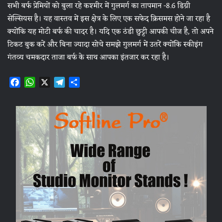
सभी बर्फ प्रेमियों को बुला रहे कश्मीर में गुलमर्ग का तापमान -8.6 डिग्री
सेल्सियस है। यह वास्तव में इस क्षेत्र के लिए एक सफेद क्रिसमस होने जा रहा है
क्योंकि यह मोटी बर्फ की चादर है। यदि एक ठंडी छुट्टी आपकी चीज है, तो अपने
टिकट बुक करें और बिना ज्यादा सोचे समझे गुलमर्ग में उतरें क्योंकि स्कीइंग
गंतव्य चमकदार ताजा बर्फ के साथ आपका इंतजार कर रहा है।
F
W
X
T
S
a
h
e
h
c
a
l
a
e
t
e
r
b
s
g
e
o
A
r
o
p
a
k
p
m