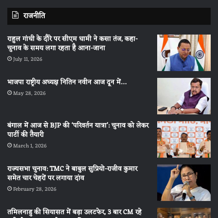
राजनीति
राहुल गांधी के दौरे पर सीएम धामी ने कसा तंज, कहा-
चुनाव के समय लगा रहता है आना-जाना
July 11, 2026
भाजपा राष्ट्रीय अध्यक्ष नितिन नवीन आज दून में…
May 28, 2026
बंगाल में आज से BJP की ‘परिवर्तन यात्रा’: चुनाव को लेकर
पार्टी की तैयारी
March 1, 2026
राज्यसभा चुनाव: TMC ने बाबुल सुप्रियो-राजीव कुमार
समेत चार चेहरों पर लगाया दांव
February 28, 2026
तमिलनाडु की सियासत में बड़ा उलटफेर, 3 बार CM रहे