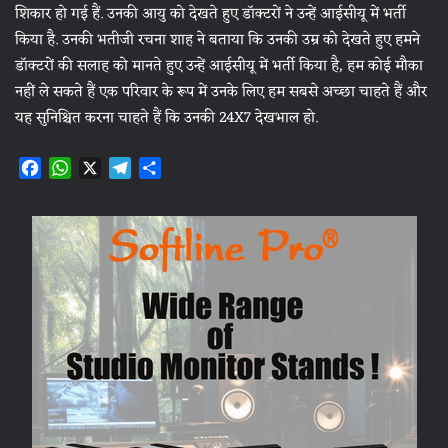
शिकार हो गई हैं. उनकी आयु को देखते हुए डॉक्टरों ने उन्हें आईसीयू में भर्ती
किया है. उनकी भतीजी रचना शाह ने बताया कि उनकी उम्र को देखते हुए हमने
डॉक्टरों की सलाह को मानते हुए उन्हें आईसीयू में भर्ती किया है, हम कोई मौका
नहीं ले सकते हैं एक परिवार के रूप में उनके लिए हम सबसे अच्छा चाहते हैं और
यह सुनिश्चित करना चाहते हैं कि उनकी 24X7 देखभाल हो.
F
W
X
T
S
a
h
e
h
c
a
l
a
e
t
e
r
b
s
g
e
o
A
r
o
p
a
k
p
m