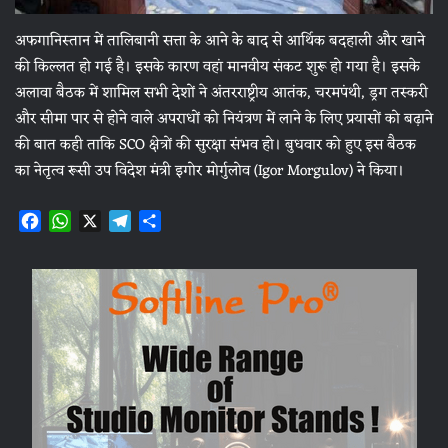
अफगानिस्तान में तालिबानी सत्ता के आने के बाद से आर्थिक बदहाली और खाने
की किल्लत हो गई है। इसके कारण वहां मानवीय संकट शुरू हो गया है। इसके
अलावा बैठक में शामिल सभी देशों ने अंतरराष्ट्रीय आतंक, चरमपंथी, ड्रग तस्करी
और सीमा पार से होने वाले अपराधों को नियंत्रण में लाने के लिए प्रयासों को बढ़ाने
की बात कही ताकि SCO क्षेत्रों की सुरक्षा संभव हो। बुधवार को हुए इस बैठक
का नेतृत्व रूसी उप विदेश मंत्री इगोर मोर्गुलोव (Igor Morgulov) ने किया।
F
W
X
T
S
a
h
e
h
c
a
l
a
e
t
e
r
b
s
g
e
o
A
r
o
p
a
k
p
m