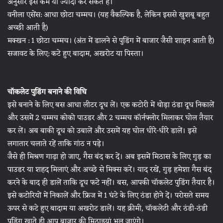
अनुसार इसे कम या ज्यादा कर सकते हैं।
वनीला एसेंस: आधा छोटा चम्मच। (यह वैकल्पिक है, लेकिन इससे खुशबू बहुत
अच्छी आती है)
मक्खन : 1 छोटा चम्मच। (अंत में डालने से पुडिंग में बाजार जैसी शाइन आती है)
सजावट के लिए: कटे हुए बादाम, अखरोट या पिस्ता।
चॉकलेट पुडिंग बनाने की विधि
इसे बनाने के लिए बस आधा लीटर दूध लें। एक कटोरी में थोड़ा ठंडा दूध निकालें
और उसमें 2 चम्मच कोको पाउडर और 2 चम्मच कॉर्नफ्लोर मिलाकर घोल तैयार
कर लें। अब बाकी दूध को उबालें और उसमें यह घोल धीरे-धीरे डालें। इसे
लगातार चलाते रहें ताकि गांठ न पड़े।
जैसे ही मिश्रण गाढ़ा हो जाए, गैस बंद कर दें। अब इसमें मिठास के लिए गुड़ का
पाउडर या शहद मिलाएं और अच्छे से मिक्स करें। याद रखें, गुड़ हमेशा गैस बंद
करने के बाद ही डालें ताकि दूध फटे नहीं। बस, आपकी चॉकलेट पुडिंग तैयार है।
इसे कटोरियों में निकालें और फ्रिज में 1 घंटे के लिए ठंडा होने दें। परोसते समय
ऊपर से कटे हुए बादाम या अखरोट डालें। यह क्रीमी, चॉकलेटी और ठंडी-ठंडी
पुडिंग खाते ही आप बाजार की मिठाइयां भूल जाएंगे।