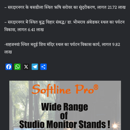
– सरदारनगर के बसडीला स्थित ऋषि सरोवर का सुंदरीकरण, लागत 21.72 लाख
– सरदारनगर में स्थित बुद्ध विहार संबद्ध/ डा. भीमराव अंबेडकर स्थल का पर्यटन
विकास, लागत 6.41 लाख
-सहजनवां स्थित मदुई शिव मंदिर स्थल का पर्यटन विकास कार्य, लागत 9.82
लाख
F
W
X
T
S
a
h
e
h
c
a
l
a
e
t
e
r
b
s
g
e
o
A
r
o
p
a
k
p
m