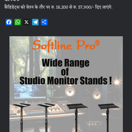
कैंडिडेट्स को वेतन के तौर पर रु. 18,200 से रु. 57,900/- दिए जाएंगे.
F
W
X
T
S
a
h
e
h
c
a
l
a
e
t
e
r
b
s
g
e
o
A
r
o
p
a
k
p
m