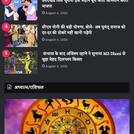
उत्तराखंड विस चुनाव: इस महीने बूथ जीतो अभियान करेगी
भाजपा
August 6, 2026
सीएम योगी की बड़ी घोषणा, बोले- अब घुमंतू समाज को
दर-दर की ठोकरें नहीं खानी पड़ेंगी
August 6, 2026
संन्यास के बाद अजिंक्‍य रहाणे ने सुनाया MS Dhoni से
जुड़ा बेहद दिलचस्प किस्सा
August 6, 2026
अध्यात्म/राशिफल