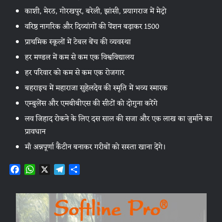
काशी, मेरठ, गोरखपुर, बरेली, झांसी, प्रयागराज में मेट्रो
वरिष्ठ नागरिक और दिव्यांगों की पेंशन बढ़ाकर 1500
प्राथमिक स्कूलों में टेबल बेंच की व्यवस्था
हर मण्डल में कम से कम एक विश्वविद्यालय
हर परिवार को कम से कम एक रोजगार
बहराइच में महाराजा सुहेलदेव की स्मृति में भव्य स्मारक
एम्बुलेंस और एमबीबीएस की सीटों को दोगुना करेंगे
लव जिहाद रोकने के लिए दस साल की सजा और एक लाख का जुर्माने का
प्रावधान
माँ अन्नपूर्णा कैंटीन बनाकर गरीबों को सस्ता खाना देंगे।
F
W
X
T
S
a
h
e
h
c
a
l
a
e
t
e
r
b
s
g
e