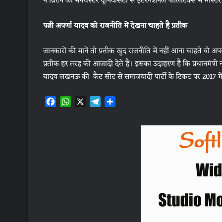
ने ब्रिटेन की मैनचेस्टर यूनिवर्सिटी से इंटरनेशनल पॉलिटिक्स में मास्ट
पत्नी अपर्णा यादव को राजनीति में देखना चा‌हते है प्रतीक
जानकारों की मानें तो प्रतीक खुद राजनीति में नहीं आना चाहते वो अपन
प्रतीक हर तरह की आजादी देते हैं। इसका उदाहरण है कि प्रधानमंत्री नर
यादव लखनऊ की कैंट सीट से समाजवादी पार्टी के टिकट पर 2017 मे
F
W
X
T
S
a
h
e
h
c
a
l
a
e
t
e
r
b
s
g
e
o
A
r
o
p
a
k
p
m