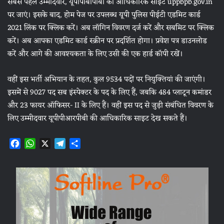
सबसे पहले उम्मीदवार, यूपीपीबीपीबी की आधिकारिक साइट uppbpb.gov.in
पर जाएं। इसके बाद, होम पेज पर उपलब्ध यूपी पुलिस पीईटी एडमिट कार्ड
2021 लिंक पर क्लिक करें। अब लॉगिन विवरण दर्ज करें और सबमिट पर क्लिक
करें। अब आपका एडमिट कार्ड स्क्रीन पर प्रदर्शित होगा। प्रवेश पत्र डाउनलोड
करें और आगे की आवश्यकता के लिए उसी की एक हार्ड कॉपी रखें।
वहीं इस भर्ती अभियान के तहत, कुल 9534 पदों पर नियुक्तियां की जाएंगी।
इसमें से 9027 पद सब इंस्पेक्टर के पद के लिए हैं, जबकि 484 प्लाटून कमांडर
और 23 फायर ऑफिसर- II के लिए हैं। वहीं इस पद से जुड़ी संबंधित विवरण के
लिए उम्मीदवार यूपीपीआरपीबी की आधिकारिक साइट देख सकते हैं।
F
W
X
T
S
a
h
e
h
c
a
l
a
e
t
e
r
b
s
g
e
o
A
r
o
p
a
k
p
m