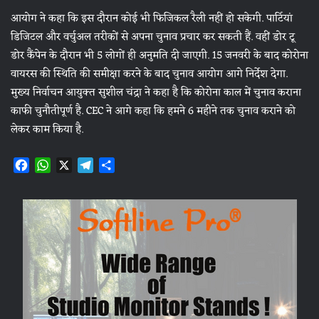
आयोग ने कहा कि इस दौरान कोई भी फिजिकल रैली नहीं हो सकेगी. पार्टियां
डिजिटल और वर्चुअल तरीकों से अपना चुनाव प्रचार कर सकती हैं. वहीं डोर टू
डोर कैंपेन के दौरान भी 5 लोगों ही अनुमति दी जाएगी. 15 जनवरी के बाद कोरोना
वायरस की स्थिति की समीक्षा करने के बाद चुनाव आयोग आगे निर्देश देगा.
मुख्‍य निर्वाचन आयुक्‍त सुशील चंद्रा ने कहा है कि कोरोना काल में चुनाव कराना
काफी चुनौतीपूर्ण है. CEC ने आगे कहा कि हमने 6 महीने तक चुनाव कराने को
लेकर काम किया है.
F
W
X
T
S
a
h
e
h
c
a
l
a
e
t
e
r
b
s
g
e
o
A
r
o
p
a
k
p
m