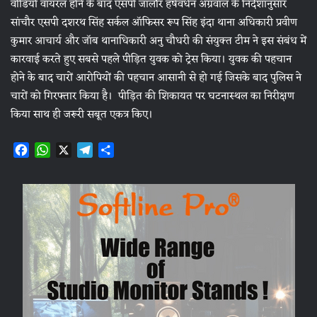
वीडियो वायरल होने के बाद एसपी जालौर हर्षवर्धन अग्रवाल के निर्देशानुसार
सांचौर एसपी दशरथ सिंह सर्कल ऑफिसर रूप सिंह इंदा थाना अधिकारी प्रवीण
कुमार आचार्य और जॉब थानाधिकारी अनु चौधरी की संयुक्त टीम ने इस संबंध में
कारवाई करते हुए सबसे पहले पीड़ित युवक को ट्रेस किया। युवक की पहचान
होने के बाद चारों आरोपियों की पहचान आसानी से हो गई जिसके बाद पुलिस ने
चारों को गिरफ्तार किया है। पीड़ित की शिकायत पर घटनास्थल का निरीक्षण
किया साथ ही जरूरी सबूत एकत्र किए।
F
W
X
T
S
a
h
e
h
c
a
l
a
e
t
e
r
b
s
g
e
o
A
r
o
p
a
k
p
m