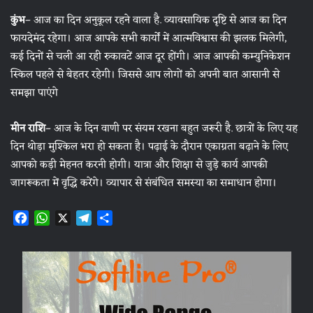
कुंभ
– आज का दिन अनुकूल रहने वाला है. व्यावसायिक दृष्टि से आज का दिन
फायदेमंद रहेगा। आज आपके सभी कार्यों में आत्मविश्वास की झलक मिलेगी,
कई दिनों से चली आ रही रुकावटें आज दूर होंगी। आज आपकी कम्युनिकेशन
स्किल पहले से बेहतर रहेगी। जिससे आप लोगों को अपनी बात आसानी से
समझा पाएंगे
मीन राशि
– आज के दिन वाणी पर संयम रखना बहुत जरूरी है. छात्रों के लिए यह
दिन थोड़ा मुश्किल भरा हो सकता है। पढ़ाई के दौरान एकाग्रता बढ़ाने के लिए
आपको कड़ी मेहनत करनी होगी। यात्रा और शिक्षा से जुड़े कार्य आपकी
जागरूकता में वृद्धि करेंगे। व्यापार से संबंधित समस्या का समाधान होगा।
F
W
X
T
S
a
h
e
h
c
a
l
a
e
t
e
r
b
s
g
e
o
A
r
o
p
a