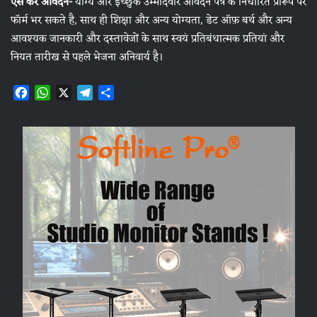
ऐसे करें आवेदन-
योग्य और इच्छुक उम्मीदवार आवेदन पत्र के निर्धारित प्रारूप पर
फॉर्म भर सकते है, साथ ही शिक्षा और अन्य योग्यता, डेट ऑफ़ बर्थ और अन्य
आवश्यक जानकारी और दस्तावेजों के साथ स्वयं प्रतिबंधात्मक प्रतियां और
नियत तारीख से पहले भेजना अनिवार्य है।
F
W
X
T
S
a
h
e
h
c
a
l
a
e
t
e
r
b
s
g
e
o
A
r
o
p
a
k
p
m