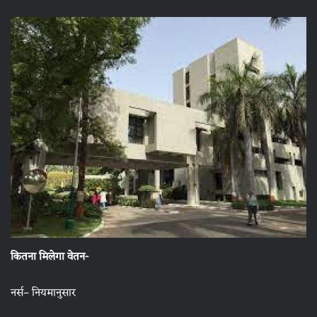
कितना मिलेगा वेतन-
नर्स– नियमानुसार